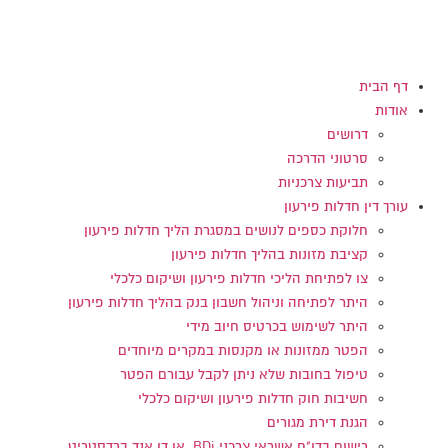
דלג
לתוכן
דף הבית
אודות
דרושים
סרטוני הדרכה
תביעות צרכניות
עורך דין חדלות פירעון
חלוקת כספים לנושים במסגרת הליך חדלות פירעון
קציבת מזונות בהליך חדלות פירעון
צו לפתיחת הליכי חדלות פירעון ושיקום כלכלי
היתר לפתיחה וניהול חשבון בנק בהליך חדלות פירעון
היתר לשימוש בכרטיס חיוב מידי
הפטר ממזונות או מקנסות במקרים מיוחדים
טיפול בחובות שלא ניתן לקבל עבורם הפטר
חשיבות חוק חדלות פירעון ושיקום כלכלי
הגנת דירת מגורים
רישום בדו"ח אשראי צרכני BDi או דן אנד ברדסטריט