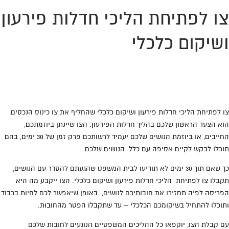
צו לפתיחת הליכי חדלות פירעון
ושיקום כלכלי
מחפשים עורך דין שילחם בשבילכם עד הסדר עם
הבנקים והנושים? חייגו:
0776-707389
צו לפתיחת הליכי חדלות פירעון ושיקום כלכלי שהחליף את צו כינוס הנכסים,
הוא הצעד הראשון שלכם בהליך חדלות הפירעון. הצו שיינתן ביוזמתכם,
החייבים, או ביוזמת הנושים שלכם יעמיד לרשותכם פרק זמן של 30 ימים, בהם
תוכלו לבקש לקיים אסיפה עם כלל הנושים שלכם.
כך שאם תוך 30 ימים לא תודיעו לבית המשפט שהגעתם להסדר עם הנושים,
תקבלו צו לפתיחת הליכי חדלות פירעון ושיקום כלכלי. הצו ייקבע מה היא
הפריסה לפיה תחזירו את חובותיכם לנושים, באופן שיאפשר לכם לחיות בכבוד
ותוכלו להתחיל בשיקומכם הכלכלי – עד שתקבלו הפטר מהחובות.
עם קבלת הצו, יוקפאו כל ההליכים המשפטיים הנוגעים לחובות שלכם