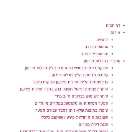
דלג
לתוכן
דף הבית
אודות
דרושים
סרטוני הדרכה
תביעות צרכניות
עורך דין חדלות פירעון
חלוקת כספים לנושים במסגרת הליך חדלות פירעון
קציבת מזונות בהליך חדלות פירעון
צו לפתיחת הליכי חדלות פירעון ושיקום כלכלי
היתר לפתיחה וניהול חשבון בנק בהליך חדלות פירעון
היתר לשימוש בכרטיס חיוב מידי
הפטר ממזונות או מקנסות במקרים מיוחדים
טיפול בחובות שלא ניתן לקבל עבורם הפטר
חשיבות חוק חדלות פירעון ושיקום כלכלי
הגנת דירת מגורים
רישום בדו"ח אשראי צרכני BDi או דן אנד ברדסטריט