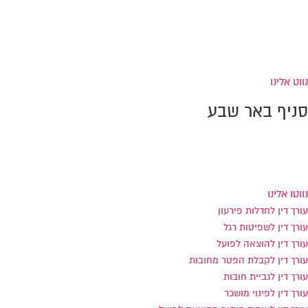
רחוב יפו 224
קומה 4 (מתחם התחנה המרכזית)
טל:
0733-869992
פקס: 0733-869991
נווט אלינו
סניף באר שבע
הנרייטה סולד 8 כניסה ב', באר שבע
טל:
0733-869994
פקס: 0733-869993
נווטו אלינו
עורך דין לחדלות פירעון
עורך דין לשפיטות רגל
עורך דין להוצאה לפועל
עורך דין לקבלת הפטר מחובות
עורך דין לגביית חובות
עורך דין לפינוי מושכר