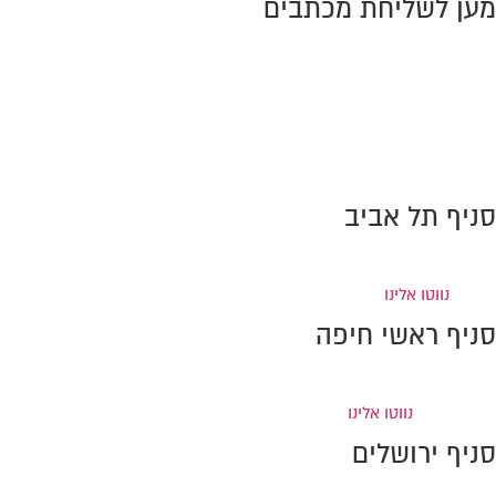
מען לשליחת מכתבים
ת.ד. 10386, מיקוד 2611301
מפרץ חיפה
טל:
0776-707389
פקס: 0733-869990
info@amiram-lawoffice.co.il
סניף תל אביב
ברקוביץ' 4, מגדל המוזיאון
(קומה 6), תל-אביב
טל:
0733-869996
פקס: 0733-
869995
נווטו אלינו
סניף ראשי חיפה
דרך חיפה 37, קומה 2, קריית אתא (מול איקאה)
טל:
0733-869998
פקס:
0733-869997
נווטו אלינו
סניף ירושלים