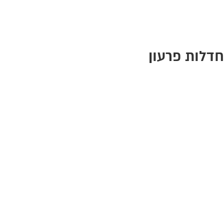
לכתבה ב
לחצו
כאן
>>
חדלות פרעון