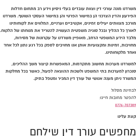
משרדנו מונה עורכי דין וצוות עובדים בעלי ניסיון וידע רב מתחום חדלות
הפירעון והדין הצרכני הן במישור הפרטי והן במישור העסקי השוטף. משרדנו
מורכב מצוותים יעילים זמינים, אקטיביים וערניים, המלווים את לקוחותינו
לאורך כל ההליך ובכל סוגיה משפטית העשויה להטריד את מנוחתו של הלקוח.
מלבד הידע המשפטי הרחב, מאופיין משרדנו על עקרונות של מסירות,
מחויבות, זמינות ומקצועיות אותן אנו מחויבים לספק בכל רגע נתון לכל אחד
ואחד מלקוחותינו.
למשרדנו מערכות מחשוב מתקדמות, המאפשרות קיצור משך ההליכים,
סנכרון למערכות בתי המשפט ולשכות ההוצאה לפעול, כאשר בכל מחלקות
המשרד ניתן מענה אנושי של עורך דין המכיר ומטפל בתיק.
לבחינת מסלול
להפטר מחובות חייגו:
0776-707389
קצת עלינו
מחפשים עורך דין שילחם