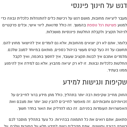
דגש על חינוך פיננסי
מעבר ליציאה מחובות, מושם דגש על רכישת כלים להתנהלות כלכלית נבונה כדי
למנוע
פשיטת רגל נוספת
בהמשך. זה כולל סדנאות, ליווי אישי, וכלים פרקטיים
לניהול תקציב ולקבלת החלטות פיננסיות מושכלות.
כלומר, אתם לא רק יוצאים מהחובות, אלא גם לומדים איך להישאר מחוץ להם.
תחשבו על זה כעל קורס מעשי בניהול כספים, מותאם במיוחד למצב שלכם.
מלמדים אתכם איך לבנות תקציב שעובד, איך לחסוך בחכמה, ואיך לקבל
החלטות כלכליות נבונות. זו לא רק יציאה מהבוץ, אלא גם למידה איך להימנע
ממנו בעתיד.
שקיפות ונגישות למידע
החוק מחייב שקיפות רבה יותר בתהליך, כולל מתן מידע ברור לחייבים על
זכויותיהם וחובותיהם. זה מאפשר לחייבים להבין טוב יותר את מצבם ואת
האפשרויות העומדות בפניהם. זה כמו להדליק את האור בחדר חשוך.
פתאום, אתם רואים את כל התמונה בבהירות. כל צעד בתהליך מוסבר לכם
בשפה ברורה ופשוטה. אתם מקבלים גישה למידע מלא על החובות שלכם, על