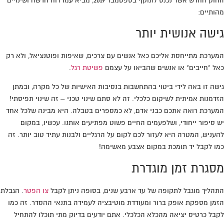
החוק החדש אשר נכנס לתוקף בספטמבר 2019, מביא עמו רוח חדשה ושינויים
מהותיים:
גישה אנושית יותר
המערכת מתייחסת אליכם כאל אנשים עם צרכים, שאיפות ופוטנציאל, ולא רק
כאל "חייבים" או אנשים שהביאו על עצמם
פשיטת רגל
.
גישה זו באה לידי ביטוי בהתחשבות בנסיבות האישיות של כל מקרה, ובמתן
הזדמנות אמיתית לשיקום כלכלי. זה לא סתם שינוי טכני – זה שינוי תפיסתי!
המערכת רואה אתכם כבני אדם, לא כמספרים בטבלה. היא מבינה שלכל אחד
יש סיפור ייחודי, ושלפעמים החיים פשוט מפתיעים אותנו. עכשיו, במקום
להעניש, המטרה היא לעזור לכם לקום על הרגליים ולבנות עתיד טוב יותר. זה
כמו לקבל יד תומכת במקום אצבע מאשימה!
מסגרת זמן מוגדרת
התהליך מוגבל לתקופה של עד ארבע שנים, בסופה ניתן לקבל
צו הפטר
. הגבלת
הזמן מספקת אופק ברור ומעודדת מוטיבציה לעמידה בתנאי ההסדר. זה כמו
לקבל כרטיס יציאה מהכלא הכלכלי. אתם יודעים בדיוק מתי תוכלו להתחיל