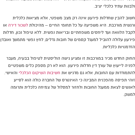
ולבנות עתיד כלכלי יציב.
חשוב להבין שחדלות פירעון אינה רק מצב משפטי, אלא מציאות כלכלית
ורגשית מורכבת. היא משפיעה על כל תחומי החיים – מהיכולת
לשכור דירה
או
לקבל הלוואה ועד ליחסים משפחתיים ובריאות נפשית. ללא טיפול נכון, חדלות
פירעון עלולה להוביל למעגל קסמים של חובות גדלים, לחץ נפשי מתמשך ואובדן
הזדמנויות כלכליות.
החוק החדש מכיר במורכבות זו ומציע גישה הוליסטית לטיפול בבעיה, מעבר
לפניה לייעוץ של עורך דין חדלות פירעון. הוא לא רק מספק כלים משפטיים
להתמודדות עם החובות, אלא גם מדגיש את
חשיבות השיקום הכלכלי
והאישי.
זוהי תפיסה מהפכנית המבינה כי האינטרס של החברה כולה הוא לסייע
לאנשים לצאת ממעגל החובות ולחזור למסלול של צמיחה כלכלית ותרומה
למשק.