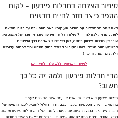
סיפור הצלחה בחדלות פירעון - לקוח
מספר כיצד חזר לחיים חדשים
האם אתם מתמודדים עם חובות מעיקים? האם המחשבה על הליכי הוצאה
לפועל גורמת לכם לחרדה? עולם חדלות הפירעון עובר מהפכה של ממש, ואני,
עורך דין חדלות פירעון מנוסה, כאן כדי להוביל אתכם דרך השינויים
המשמעותיים האלה. בואו נחקור יחד כיצד החוק החדש יכול לפתוח עבורכם
דלת להזדמנות חדשה!
לשיחה ראשונית ללא עלות לחצו כאן
מהי חדלות פירעון ולמה זה כל כך
חשוב?
חדלות פירעון היא מצב שבו אדם או עסק אינם מסוגלים לעמוד
בהתחייבויותיהם הכספיות. בעבר, מצב זה היה עלול להוביל לסבך מתמשך של
חובות, עיקולים והגבלות. כיום, עם כניסתו לתוקף של חוק חדלות פירעון ושיקום
כלכלי החדש, נפתח פתח לתקווה אמיתית – הזדמנות לצאת ממעגל החובות