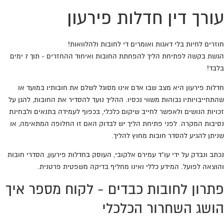
עורך דין חדלות פירעון
חוזרים לחיות בלי דאגות ואומרים די לחובות ולהלוואות!
הגשת בקשה לפתיחת הליך להפחתת החובות ואיחוד ההחזרים - תוך 7 ימים
בלבד!
חדלות פירעון היא מצב שבו אדם אינו מסוגל לשלם את חובותיו במועד או
שהתחייבויותיו גבוהות משווי נכסיו. ההליך נועד להסדיר את החובות, להגן על
זכויות הנושים ולאפשר לחייב שיקום כלכלי, בכפוף לעמידה בתנאים ולבחינת
נסיבות המקרה. לפני פתיחת הליך יש לבדוק האם זו החלופה המתאימה, או
שניתן להגיע להסדר חובות מחוץ להליך.
נכתב ונבדק על ידי עו"ד עמירם אלקובי, העוסק בחדלות פירעון, הסדרי חובות
והוצאה לפועל. המידע כללי ואינו מחליף בדיקה משפטית פרטנית.
פתרון לחובות כבדים - לקוח מספר איך
הושג השחרור הכלכלי