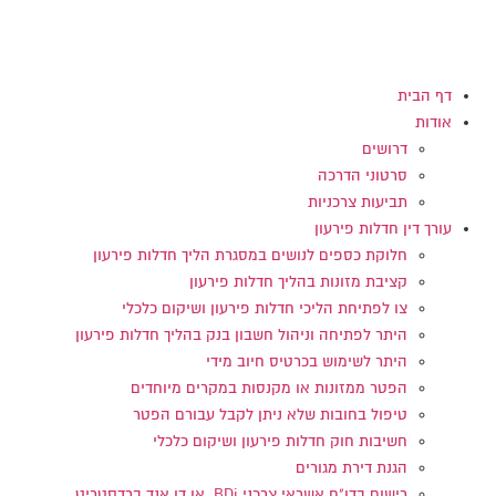
דלג
לתוכן
דף הבית
אודות
דרושים
סרטוני הדרכה
תביעות צרכניות
עורך דין חדלות פירעון
חלוקת כספים לנושים במסגרת הליך חדלות פירעון
קציבת מזונות בהליך חדלות פירעון
צו לפתיחת הליכי חדלות פירעון ושיקום כלכלי
היתר לפתיחה וניהול חשבון בנק בהליך חדלות פירעון
היתר לשימוש בכרטיס חיוב מידי
הפטר ממזונות או מקנסות במקרים מיוחדים
טיפול בחובות שלא ניתן לקבל עבורם הפטר
חשיבות חוק חדלות פירעון ושיקום כלכלי
הגנת דירת מגורים
רישום בדו"ח אשראי צרכני BDi או דן אנד ברדסטריט