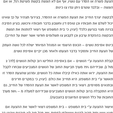
הצעת פשרה או הסדר עם נושיו, אף אם לא הוגשה בקשת פשיטת רגל, או אם
הוגשה – ובלבד שטרם ניתן נגדו צו כינוס.
לבקשה יצרף החייב את הצעת הפשרה או ההסדר, בצירוף תצהיר על כך שאינו
יכול לשלם את חובותיו וכן טופס דין וחשבון בדבר חובותיו ורכושו, בציון הסיבה
בגינה מצוי בגרעון כלכלי (יצוין, כי בית המשפט אף רשאי להתנות את הגשת
הבקשה בהפקדת ערבון וכן לקבוע צו תשלומים חודשי אשר יושת על החייב).
כינוס אסיפת נושים – הכונס הרשמי או המנהל המיוחד ישלח לכל נושה העתק
של הצעת החייב ותסקיר בדבר הצעתו ולאחר מכן יקיים אסיפת נושים.
קבלת ההצעה ע"י הנושים – אם באסיפה החליטו רוב קולות הנושים (לדג' 2
מול 1), שבידיהם 75% מערך תביעות החוב של הנושים המצביעים שבחרו לקבל
את ההצעה, יראו אותה כאילו קיבלו אותה כל הנושים, ומרגע שהצעת הסדר זו
תאושר ע"י בית המשפט, היא תחייב את כולם. (יצוין, כי במקרים חריגים
ובתנאים מסוימים, רשאי בית המשפט לאשר את הצעת ההסדר של החייב, גם
היא התקבלה ברוב קולות הנושים המצביעים שבידיהם למעלה מ – 50% מערך
החובות של כלל הנושים המיוצגים בהצבעה).
אישור ההצעה ע"י בית המשפט – בית המשפט רשאי לאשר את ההצעה אם
מצא שיש יסוד סביר להניח שישולמו לפחות 30% מכל חוב לא מובטח שהינו בר