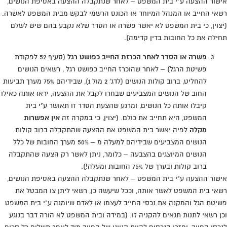
אישור ההצעה ע"י בית המשפט – לאחר שנתקבלה ההצעה באסיפת הנושים,
רשאי החייב או המנהל המיוחד או הכונס הרשמי לבקש מבית המשפט לאשרה.
(יצוין, כי בית המשפט לא יאשר פשרה או הסדר שלא נקבע בהם שיש לשלם
תחילה את כל החובות בדין קדימה).
פשרה או הסדר לאחר הכרזת החייב כפושט רגל
(סעיף 52 לפקודת
פשיטת הרגל) – לאחר שהוכרז החייב כפושט רגל , רשאים הנושים
להחליט, ברוב קולות הנושים (לדג' 2 מול 1), שבידיהם 75% מערך תביעות
החוב של הנושים המצביעים שבחרו לקבל את ההצעה, יראו אותה כאילו
קיבלו אותה כל הנושים, ומרגע שהצעת הסדר זו תאושר ע"י בית
המשפט, היא תחייב את כולם. (יצוין, כי במקרה זה
אין אפשרות
מקלה
לפיה יאשר בית המשפט את ההצעה שהתקבלה ברוב קולות
הנושים המצביעים שבידיהם למעלה מ – 50% מערך החובות של כלל
הנושים המיוצגים בהצבעה – כלומר, ניתן לאשר רק הצעה שהתקבלה
ברוב קולות ובערך של 75% החובות ומעלה!).
אישור ההצעה ע"י בית המשפט – לאחר שנתקבלה ההצעה באסיפת הנושים,
רשאי בית המשפט לאשר אותה, וככל שיעשה כן, רשאי ליתן צו המבטל את
פשיטת הגל והמקנה את נכסי החייב לעצמו או לאדם שיומנה ע"י בית המשפט
וכן רשאי לתנות תנאים להקניה זו. (במידה ובית המשפט לא הורה דבר בנוגע