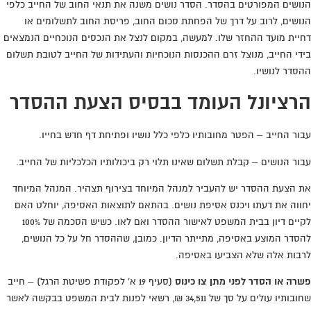
הנושים המפורטים בהסדר. הסדר נושים משנה את תנאי החוב של החייב כלפי
הנושים, לרוב על דרך של הפחתת סכום החוב, פריסת החוב לתשלומים או
דחיית מועד ההחזר שלו. למעשה, במקום לנצל את הנכסים הנוכחיים הנמצאים
בידי החייב, מנוצל זרם ההכנסות הנוכחיות והעתידות של החייב לטובת תשלום
ההסדר לנושיו.
הרציונל העומד בבסיס הצעת ההסדר
עבור החייב – הפטר מחובותיו כלפי כלל נושיו ופתיחת דף חדש בחייו.
עבור הנושים – קבלת תשלום שאינו תלוי רק ביכולותיו הכלכליות של החייב.
את הצעת ההסדר יש להעביר למנהל המיוחד בצירוף תצהיר. המנהל המיוחד
יחווה את דעתו ויכנס אסיפת נושים. בהתאם לתוצאות האסיפה, יוחלט האם
לקיים דיון בבית המשפט לאישור ההסדר ואם לאו. כשיש הסכמה של 100%
להסדר המוצע באסיפה, מתייתר הדיון. כמובן, שההסדר חל על כל הנושים,
לרבות אלה שלא הצביעו באסיפה.
פשרה או הסדר לפני מתן צו כינוס
(סעיף 19 א' לפקודת פשיטת הרגל) – חייב
שחובותיו עולים על סך של 34,511 ₪, רשאי לפנות לבית המשפט בבקשה לאשר