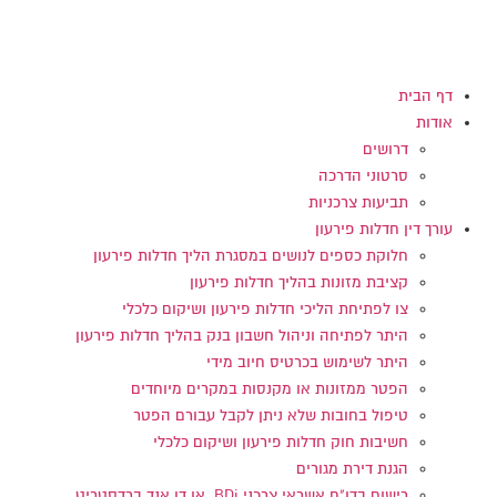
דלג
לתוכן
דף הבית
אודות
דרושים
סרטוני הדרכה
תביעות צרכניות
עורך דין חדלות פירעון
חלוקת כספים לנושים במסגרת הליך חדלות פירעון
קציבת מזונות בהליך חדלות פירעון
צו לפתיחת הליכי חדלות פירעון ושיקום כלכלי
היתר לפתיחה וניהול חשבון בנק בהליך חדלות פירעון
היתר לשימוש בכרטיס חיוב מידי
הפטר ממזונות או מקנסות במקרים מיוחדים
טיפול בחובות שלא ניתן לקבל עבורם הפטר
חשיבות חוק חדלות פירעון ושיקום כלכלי
הגנת דירת מגורים
רישום בדו"ח אשראי צרכני BDi או דן אנד ברדסטריט