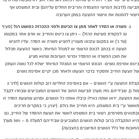
תביעה (לרבות הפרשי ההצמדה והריבית החלים עליהם) ובית המשפט אף
רשאי להתנות את אישור ההצעה במתן הערובה.
פשרה או הסדר לאחר מתן צו הכינוס ולפני ההכרזה כפושט רגל
(סעיף
33 לפקודת פשיטת הרגל) – ניתן צו כינוס והחייב או אדם אחר במקומו
(צד ג') או במקום עזבונו מעוניין להציע פשרה או הסדר, עליו להגיש
הצעה זו בכתב לכונס הרשמי או למנהל המיוחד, כאשר ההצעה תכלול
את תוכן הפשרה או ההסדר ופרטי הערובות שהוא מציע.
כינוס אסיפת נושים- הכונס הרשמי או המנהל המיוחד ישלח לכל נושה העתק
של הצעת החייב ותסקיר בדבר הצעתו ולאחר מכן יקיים אסיפת נושים.
קבלת ההצעה ע"י הנושים – אם באסיפה החליטו רוב קולות הנושים (לדג' 2
מול 1), שבידיהם 75% מערך תביעות החוב של הנושים המצביעים שבחרו לקבל
את ההצעה, יראו אותה כאילו קיבלו אותה כל הנושים, ומרגע שהצעת הסדר זו
תאושר ע"י בית המשפט, היא תחייב את כולם. (יצוין, כי במקרים חריגים
ובתנאים מסוימים, רשאי בית המשפט לאשר את הצעת ההסדר של החייב, גם
היא התקבלה ברוב קולות הנושים המצביעים שבידיהם למעלה מ – 50% מערך
החובות של כלל הנושים המיוצגים בהצבעה).