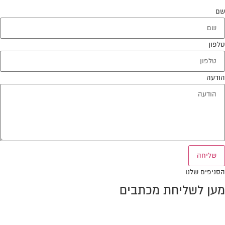
שם
טלפון
הודעה
שליחה
הסניפים שלנו
מען לשליחת מכתבים
ת.ד. 10386, מיקוד 2611301