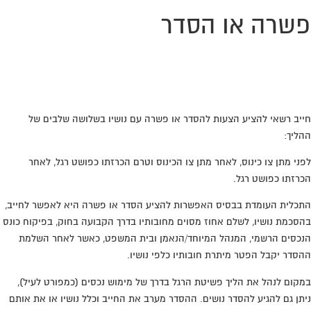
פשרה או הסדר
מחפשים עורך דין שילחם בשבילכם עד הסדר עם
הבנקים והנושים? חייגו:
0776-707389
חייב רשאי להציע הצעות להסדר או פשרה עם נושיו בשלושה שלבים של
ההליך:
לפני מתן צו כינוס, לאחר מתן צו הכינוס וטרם הכרזתו כפושט רגל, לאחר
הכרזתו כפושט רגל.
התכלית העומדת בבסיס האפשרות להציע הסדר או פשרה היא לאפשר לחייב,
בהסכמת נושיו, לשלם אחוז מסוים מחובותיו בדרך הקבועה בחוק, בפיקוח כונס
הנכסים הרשמי, המנהל המיוחד/הנאמן ובית המשפט, כאשר לאחר השלמת
ההסדר יקבל הפטר מיתרת חובותיו כלפי נושיו.
במקום לנהל את הליך פשיטת הרגל בדרך של מימוש נכסים (כמפורט לעיל),
ניתן גם להגיע להסדר נושים. ההסדר מערב את החייב וכלל נושיו או את אותם