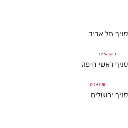
מפרץ חיפה
טל:
0776-707389
פקס: 0733-869990
info@amiram-lawoffice.co.il
סניף תל אביב
ברקוביץ' 4, מגדל המוזיאון
(קומה 6), תל-אביב
טל:
0733-869996
פקס: 0733-
869995
נווטו אלינו
סניף ראשי חיפה
דרך חיפה 37, קומה 2, קריית אתא (מול איקאה)
טל:
0733-869998
פקס:
0733-869997
נווטו אלינו
סניף ירושלים
רחוב יפו 224
קומה 4 (מתחם התחנה המרכזית)
טל:
0733-869992