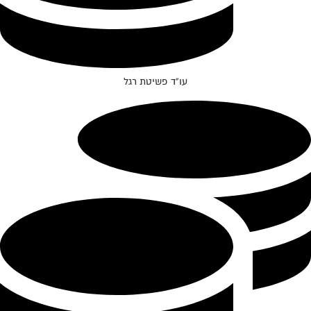
עו"ד פשיטת רגל