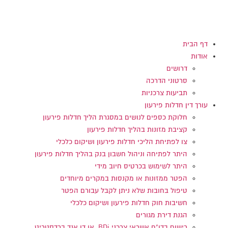
דלג
לתוכן
דף הבית
אודות
דרושים
סרטוני הדרכה
תביעות צרכניות
עורך דין חדלות פירעון
חלוקת כספים לנושים במסגרת הליך חדלות פירעון
קציבת מזונות בהליך חדלות פירעון
צו לפתיחת הליכי חדלות פירעון ושיקום כלכלי
היתר לפתיחה וניהול חשבון בנק בהליך חדלות פירעון
היתר לשימוש בכרטיס חיוב מידי
הפטר ממזונות או מקנסות במקרים מיוחדים
טיפול בחובות שלא ניתן לקבל עבורם הפטר
חשיבות חוק חדלות פירעון ושיקום כלכלי
הגנת דירת מגורים
רישום בדו"ח אשראי צרכני BDi או דן אנד ברדסטריט