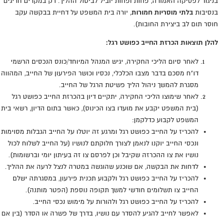
בניגוד לפסיקה האמורה, פחות ופחות יוביל לביטול ההליך. רק במקרים חריגים
בנסיבות
בלתי מוסריות חמורות
, יורה בית המשפט על דחיית בבקשה עקב
חוסר תום לב ביצירת החובות).
להלן תוצאות הכרזת החייב כפושט רגל:
לאחר סיום הליכי החקירה, יגיש המנהל המיוחד/כונס הנכסים הרשמי
דו"ח מסכם בדבר מצבו הכלכלי, נכסיו וכושר הפירעון של החייב, המהווה
מסגרת להמשך ניהול הליך פשיטת הרגל של החייב.
לאחר שימוצו הליכי החקירה, יתקיים דיון בהכרזת החייב כפושט רגל
(בית המשפט יקבע את מועדו בצו הכינוס), כאשר בתום הדיון, רשאי בית
המשפט לקבוע כדלקמן:
להכריז על החייב כפושט רגל ומרגע זה יוטלו על החייב הגבלות מסוימות
ונכסי החייב יוקנו לנאמן לצורך חלוקתם לנושיו (על החייב לשלוח לכול
נושיו את צו ההכרזה שקיבל וכן לפרסם צו זה בעיתון יומי וברשומות).
לדחות את הבקשה, אם שוכנע שהוגשה במטרה לנצל לרעה את ההליך.
להכריז על החייב כפושט רגל ולקבוע תכנית פירעון, במסגרתה ישלם
החייב צו תשלומים חודשי למשך תקופה נוספת (הפטר מותנה).
להכריז על החייב כפושט רגל ולהורות על מימוש נכסי החייב.
לאפשר לחייב להגיע להסדר עם נושיו, בדרך של פשרה או הסדר (בין אם