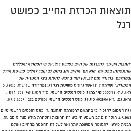
תוצאות הכרזת החייב כפושט
רגל
מחפשים עורך דין שילחם בשבילכם עד הסדר עם
הבנקים והנושים? חייגו:
0776-707389
"המבחן העיקרי להכרזתו של חייב כפושט רגל, על פי הפקודה והכללים
שהתפתחו בפסיקה, הוא אם החייב נהג בתום לב עובר להליכי פשיטת הרגל
ובמהלכם. בהעדר תום לב, אין החייב זכאי לחסות בצל המטריה של
הפקודה."
[שלמה לוין ואשר גרוניס
פשיטת רגל
173 (מהדורה שלישית, 2010); כן,
ראו: ע"א 5503/92
קירצמן נ' כונס הנכסים הרשמי
, פ"ד מט(1) 749, 756 (1994);
וראו, גם: ע"א 6021/06
פיגון נ' כונס הנכסים הרשמי
(פורסם בנבו, 9.8.2009)].
(זה המקום להזכיר, כי בהתאם לרפורמה הנהוגה ע"י כונס הנכסים הרשמי מיום
1.9.2013, חוסר תום לב משמעותי ביצירת החובות והסתרת מידע מצדיק קביעת
תכנית פירעון לתקופה ממושכת יותר ואף לשלילת ההפטר מהחייב (אולם