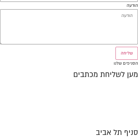
הודעה
שליחה
הסניפים שלנו
מען לשליחת מכתבים
ת.ד. 10386, מיקוד 2611301
מפרץ חיפה
טל:
0776-707389
פקס: 0733-869990
info@amiram-lawoffice.co.il
סניף תל אביב