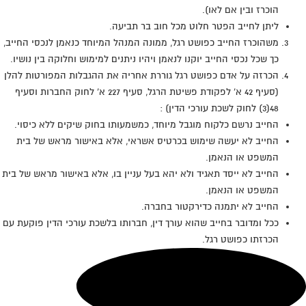
הוכרז ובין אם לאו).
ליתן לחייב הפטר חלוט מכל חוב בר תביעה.
משהוכרז החייב כפושט רגל, ממונה המנהל המיוחד כנאמן לנכסי החייב,
כך שכל נכסי החייב יוקנו לנאמן ויהיו ניתנים למימוש וחלוקה בין נושיו.
הכרזה על אדם כפושט רגל גוררת אחריה את ההגבלות המפורטות להלן
(סעיף 42 א' לפקודת פשיטת הרגל, סעיף 227 א' לחוק החברות וסעיף
48(3) לחוק לשכת עורכי הדין) :
החייב נרשם כלקוח מוגבל מיוחד, כמשמעותו בחוק שיקים ללא כיסוי.
החייב לא יעשה שימוש בכרטיס אשראי, אלא באישור מראש של בית
המשפט או הנאמן.
החייב לא ייסד תאגיד ולא יהא בעל עניין בו, אלא באישור מראש של בית
המשפט או הנאמן.
החייב לא יתמנה כדירקטור בחברה.
ככל ומדובר בחייב שהוא עורך דין, חברותו בלשכת עורכי הדין פוקעת עם
הכרזתו כפושט רגל.