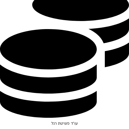
עו"ד פשיטת רגל