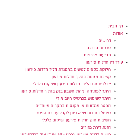
דלג
לתוכן
דף הבית
אודות
דרושים
סרטוני הדרכה
תביעות צרכניות
עורך דין חדלות פירעון
חלוקת כספים לנושים במסגרת הליך חדלות פירעון
קציבת מזונות בהליך חדלות פירעון
צו לפתיחת הליכי חדלות פירעון ושיקום כלכלי
היתר לפתיחה וניהול חשבון בנק בהליך חדלות פירעון
היתר לשימוש בכרטיס חיוב מידי
הפטר ממזונות או מקנסות במקרים מיוחדים
טיפול בחובות שלא ניתן לקבל עבורם הפטר
חשיבות חוק חדלות פירעון ושיקום כלכלי
הגנת דירת מגורים
רישום בדו"ח אשראי צרכני BDi או דן אנד ברדסטריט