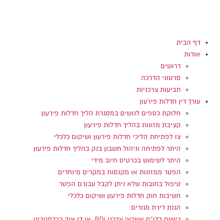
דלג
לתוכן
דף הבית
אודות
דרושים
סרטוני הדרכה
תביעות צרכניות
עורך דין חדלות פירעון
חלוקת כספים לנושים במסגרת הליך חדלות פירעון
קציבת מזונות בהליך חדלות פירעון
צו לפתיחת הליכי חדלות פירעון ושיקום כלכלי
היתר לפתיחה וניהול חשבון בנק בהליך חדלות פירעון
היתר לשימוש בכרטיס חיוב מידי
הפטר ממזונות או מקנסות במקרים מיוחדים
טיפול בחובות שלא ניתן לקבל עבורם הפטר
חשיבות חוק חדלות פירעון ושיקום כלכלי
הגנת דירת מגורים
רישום בדו"ח אשראי צרכני BDi או דן אנד ברדסטריט