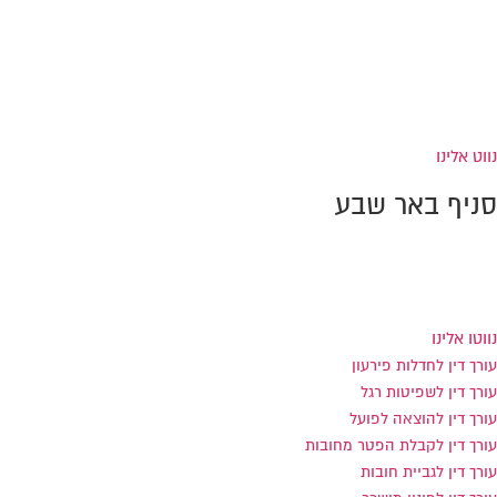
רחוב יפו 224
קומה 4 (מתחם התחנה המרכזית)
טל:
0733-869992
פקס: 0733-869991
נווט אלינו
סניף באר שבע
הנרייטה סולד 8 כניסה ב', באר שבע
טל:
0733-869994
פקס: 0733-869993
נווטו אלינו
עורך דין לחדלות פירעון
עורך דין לשפיטות רגל
עורך דין להוצאה לפועל
עורך דין לקבלת הפטר מחובות
עורך דין לגביית חובות