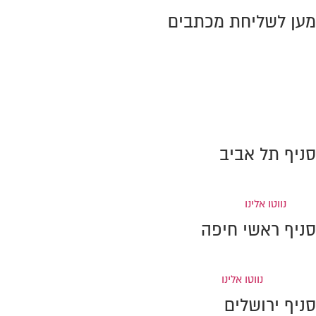
מען לשליחת מכתבים
ת.ד. 10386, מיקוד 2611301
מפרץ חיפה
טל:
0776-707389
פקס: 0733-869990
info@amiram-lawoffice.co.il
סניף תל אביב
ברקוביץ' 4, מגדל המוזיאון
(קומה 6), תל-אביב
טל:
0733-869996
פקס: 0733-
869995
נווטו אלינו
סניף ראשי חיפה
דרך חיפה 37, קומה 2, קריית אתא (מול איקאה)
טל:
0733-869998
פקס:
0733-869997
נווטו אלינו
סניף ירושלים