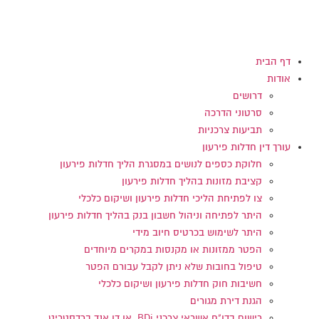
דלג
לתוכן
דף הבית
אודות
דרושים
סרטוני הדרכה
תביעות צרכניות
עורך דין חדלות פירעון
חלוקת כספים לנושים במסגרת הליך חדלות פירעון
קציבת מזונות בהליך חדלות פירעון
צו לפתיחת הליכי חדלות פירעון ושיקום כלכלי
היתר לפתיחה וניהול חשבון בנק בהליך חדלות פירעון
היתר לשימוש בכרטיס חיוב מידי
הפטר ממזונות או מקנסות במקרים מיוחדים
טיפול בחובות שלא ניתן לקבל עבורם הפטר
חשיבות חוק חדלות פירעון ושיקום כלכלי
הגנת דירת מגורים
רישום בדו"ח אשראי צרכני BDi או דן אנד ברדסטריט