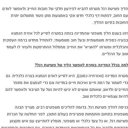
הליך פשיטת רגל מטרתו להביא לפירעון חלקי של חובות החייב ולאפשר לאדם
עם החוב, לפתוח דף כלכלי חדש ונקי באמצעות מתן פטור מתשלום יתרת
החובות בסיום ההליך.
זהו בעצם הליך משפטי שהמדינה בנתה במטרה לסייע לכל אזרח הנמצא
בבעיה כספית משמעותית ובעל חוב משמעותי, להתחיל מחדש ברמה העסקית
והכלכלית ומטרתו "להוציא" את החייב ממסלול ההתרסקות ולעזור לו לעמוד
שוב על הרגליים.
למה בכלל המדינה בוחרת לאפשר הליך של פשיטת רגל?
מטרת המדינה (ואזרחיה כמובן), היא לסייע לאדם הנמצא בצרה כלכלית. גם
כדי לשמור על רמת חיים ואיכות חיים במדינה וגם כדי לצמצם את מספר
החייבים ולדאוג, שאותם אנשים לא יגיעו להיות נטל על הציבור ולאפשר להם
להיות עצמאיים כלכלית שוב.
כניסה להליך פשיטת רגל, בדומה להליכים משפטים רבים, מצריך הבנה
משפטית בתחום והתמחות ספציפית בעולם התוכן. לפני החלטה על הכרזת
פשיטת רגל, או כל צעד כלכלי או משפטי, מומלץ להתייעץ עם איש מקצוע
מהתחום ולהכיר את כל האפשרויות העומדות בפניכם. עם היתרונות והחסרונות