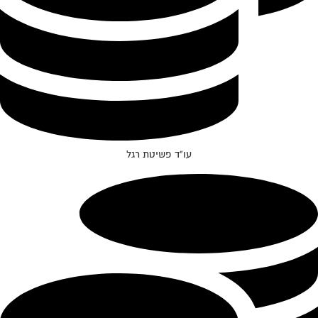
עו"ד פשיטת רגל