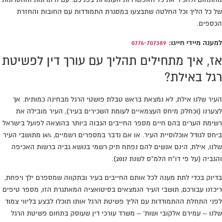
של כל הליך וכל החלטה שתבצעו במסגרת התמודדות עם החובות והחזרת
הכספים.
למענה מיידי חייגו:
0776-707389
אז, איך מתחילים תהליך עם עורך דין לפשיטת
רגל באילת?
העיר שלנו אילת, לא נמצאת בראש טבלת פושטי הרגל מבחינה כמותית. אך
לצערנו (וכחלק מיחס העצמאיים לעומת השכירים בעיר), העיר מובילה את
רשימת הערים בהם חיים מספר החייבים הגבוה ביותר בהוצאה לפועל בישראל
ביחס לגודל אוכלוסיית העיר. או אם נדבר במספרים רשמיים, 14% מתושבי העיר
שלנו, אילת, הינם אנשים להם נפתח תיק רשמי בנושא גביה ברשות האכיפה
והגביה (על פי דו"ח הלמ"ס לשנת 2017).
בדיוק בכדי לתת מענה לכל אותם החייבים בעיר ובתקווה שמספרם ילך ויפחת,
ריכזנו עבורכם, תושבי העיר הנמצאים בסיטואציה המאתגרת הזו, מספר טיפים
לפני התחלת ההתמודדות עם הליך פשיטת הרגל אותו תוכלו לבצע בליווי צמוד
שלנו – עמירם אלקובי ושות' – משרד עורכי דין שעוסק בתחום פשיטת הרגל