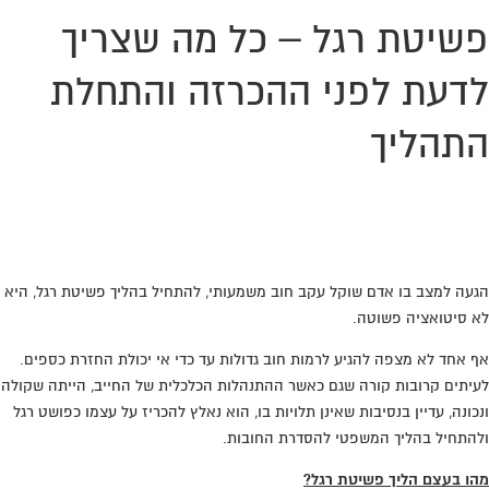
פשיטת רגל – כל מה שצריך
לדעת לפני ההכרזה והתחלת
התהליך
מחפשים עורך דין שילחם בשבילכם עד הסדר עם
הבנקים והנושים? חייגו:
0776-707389
הגעה למצב בו אדם שוקל עקב חוב משמעותי, להתחיל בהליך פשיטת רגל, היא
לא סיטואציה פשוטה.
אף אחד לא מצפה להגיע לרמות חוב גדולות עד כדי אי יכולת החזרת כספים.
לעיתים קרובות קורה שגם כאשר ההתנהלות הכלכלית של החייב, הייתה שקולה
ונכונה, עדיין בנסיבות שאינן תלויות בו, הוא נאלץ להכריז על עצמו כפושט רגל
ולהתחיל בהליך המשפטי להסדרת החובות.
מהו בעצם הליך פשיטת רגל?