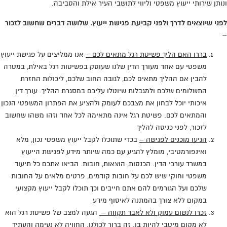
ונותן שירותי ייעוץ משפטי וליווי לתושבי העיר אילת והסביבה.
לפני שיוצאים לדרך ולפני קביעת פגישת ייעוץ. שלושה דברים שחשוב לזכור
–
בררו האם הליך פשיטת רגל מתאים לכם –
אנו ממליצים על פגישת ייעוץ
משפטי עם אחד מעורך הדין שלנו שעוסק בפשיטות רגל באילת, במטרה
להבין אם ההליך מתאים לכם, לגובה החוב שלכם, ליכולות החזרת
התשלומים שלכם ולמגבלות שיוטלו עליכם במסגרת ההליך. עורך דין
איכותי יוכל לבחון את מצבכם לעומק ולהציע את הפתרון המשפטי הנכון
והמתאים לכם. פשיטת רגל אינה מתאימה לכל אחד וזהו משהו שחשוב
לזכור, לפני כניסה להליך
הגיעו מוכנים לפגישה –
בכדי שתוכלו לקבל ייעוץ משפטי נכון, מלא
ואינפורמטיבי, מומלץ להגיע עם כמה שיותר מידע לפגישת הייעוץ
במשרד עורכי הדין. הכנסות, הוצאות, חובות. הביאו אתכם כל תיעוד
משפטי וחוקי שיש לכם על חובות קודמים, פרטים מלאים על החובות
שלכם ועל הגורמים להם אתם חייבים וכך תוכלו לקבל ייעוץ מקצועי
במקום ללא צורך בהמתנה לאיסוף מידע
זכרו לנשום עמוק ולא לאבד תקווה –
הגעה למצב של פשיטת רגל הוא
לא מקום מיטבי להיות בו. זה ברור לכולנו. החוויה לא נעימה והעתיד