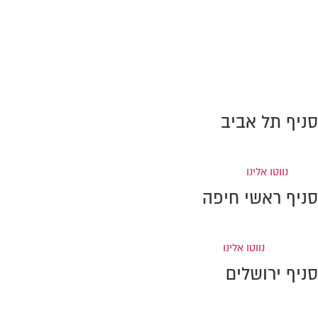
ת.ד. 10386, מיקוד 2611301
מפרץ חיפה
טל:
0776-707389
פקס: 0733-869990
info@amiram-lawoffice.co.il
סניף תל אביב
ברקוביץ' 4, מגדל המוזיאון
(קומה 6), תל-אביב
טל:
0733-869996
פקס: 0733-
869995
נווטו אלינו
סניף ראשי חיפה
דרך חיפה 37, קומה 2, קריית אתא (מול איקאה)
טל:
0733-869998
פקס:
0733-869997
נווטו אלינו
סניף ירושלים
רחוב יפו 224