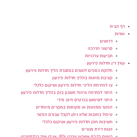
דלג
לתוכן
דף הבית
אודות
דרושים
סרטוני הדרכה
תביעות צרכניות
עורך דין חדלות פירעון
חלוקת כספים לנושים במסגרת הליך חדלות פירעון
קציבת מזונות בהליך חדלות פירעון
צו לפתיחת הליכי חדלות פירעון ושיקום כלכלי
היתר לפתיחה וניהול חשבון בנק בהליך חדלות פירעון
היתר לשימוש בכרטיס חיוב מידי
הפטר ממזונות או מקנסות במקרים מיוחדים
טיפול בחובות שלא ניתן לקבל עבורם הפטר
חשיבות חוק חדלות פירעון ושיקום כלכלי
הגנת דירת מגורים
רישום בדו"ח אשראי צרכני BDi או דן אנד ברדסטריט