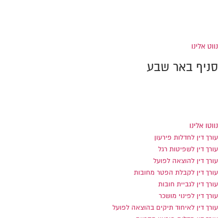
קומה 4 (מתחם התחנה המרכזית)
טל:
0733-869992
פקס: 0733-869991
נווט אלינו
סניף באר שבע
הנרייטה סולד 8 כניסה ב', באר שבע
טל:
0733-869994
פקס: 0733-869993
נווטו אלינו
עורך דין לחדלות פירעון
עורך דין לשפיטות רגל
עורך דין להוצאה לפועל
עורך דין לקבלת הפטר מחובות
עורך דין לגביית חובות
עורך דין לפינוי מושכר
עורך דין לאיחוד תיקים בהוצאה לפועל