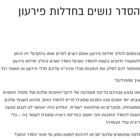
הסדר נושים בחדלות פירעון
מחפשים עורך דין שילחם בשבילכם עד הסדר עם
הבנקים והנושים? חייגו:
0776-707389
נכנסתם להליך חדלות פירעון ואתם רוצים לסיים אותו בהקדם? זה הזמן
להתעורר ולהגיש בקשה להסדר נושים! הסדר נושים בהליך חדלות פירעון
מאפשר לכם לסלק את החובות מבלי שיכריזו עליכם חדלי פירעון או פושטי רגל.
איך מתחילים?
אנו נבצע עבורכם בדיקה מעמיקה של היקף החובות שלכם ושל מספר הנושים
ונבחן יחד אתכם מהו הסכום שתוכלו לגייס להסדר החוב מההון העצמי שלכם,
ממשפחה, מחברים או מהלוואה ייעודית. המידע הזה יאפשר לנו לגבש הצעה
הוגנת להסדר החובות והכי חשוב בפריסה ראויה שתוכלו לעמוד בה – בלי
ריבית ובלי הצמדה!
ולמה שהנושים שלכם יסכימו להיכנס למשא ומתן על תנאי הסדר החוב?