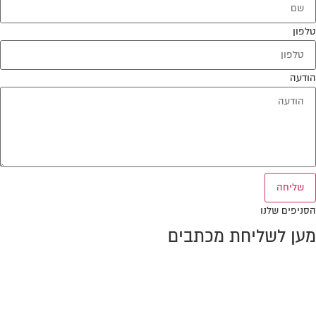
טלפון
הודעה
שליחה
הסניפים שלנו
מען לשליחת מכתבים
ת.ד. 10386, מיקוד 2611301
מפרץ חיפה
טל:
0776-707389