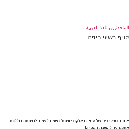
הצהרת נגישות
المتحدثين باللغة العربية
סניף ראשי חיפה
אני בגוגל
אנחנו במשרדים של עמירם אלקובי ושות' נשמח לעמוד לרשותכם וללוות
אתכם עד להשגת המטרה!