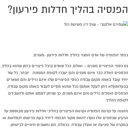
הפנסיה בהליך חדלות פירעון?
מחפשים עורך דין שילחם בשבילכם עד הסדר עם
הבנקים והנושים? חייגו:
0776-707389
כפסי הפנסיה של אדם המצוי בהליך חדלות פירעון -מוגנים.
גם כספי הפיצויים מוגנים – ואולם, ככל שאדם קיבל פיצויים בזמן שהוא בהליך,
הכספים האלה כבר אינם מוגנים והם יעברו לקופת הממונה. יובהר, כל עוד
יחיד עובד באותו מקום עבודה כפסי הפיצויים שלו אינם נזילים והם נשארים
בבעלותו(לא ניתן לעקל אותם) ככל שהוא מסיים לעבוד באותו מקום עבודה,
הכספים הופכים נזילים והם אינם מוגנים, כך שניתן לממש אותם ולהעבירם
לקופת ההליך.
ההגנה על קרנות הפנסיה וקרנות הפיצויים בהליכי חדלות פירעון מבוססת על
הרעיון שכספים אלו נועדו להוות מקור הכנסה ליחיד בעת פרישתו לגמלאות או
במקרה של פציעה או אובדן עבודה. ככאלה, הם נחשבים חיוניים לביטחון